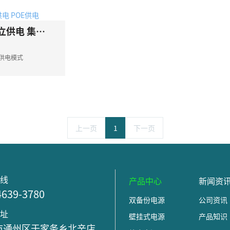
安防监控中摄像头安装供电的3种方式 独立供电 集中供电 POE供电
供电模式
上一页
1
下一页
热线
产品中心
新闻资
4639-3780
双备份电源
公司资讯
地址
壁挂式电源
产品知识
市通州区于家务乡北辛店