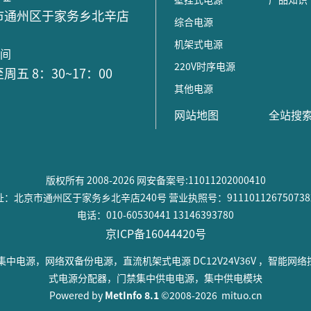
市通州区于家务乡北辛店
综合电源
号
机架式电源
时间
220V时序电源
周五 8：30~17：00
其他电源
网站地图
全站搜
版权所有 2008-2026 网安备案号:11011202000410
：北京市通州区于家务乡北辛店240号 营业执照号：911101126750738
电话：010-60530441 13146393780
京ICP备16044420号
中电源，网络双备份电源，直流机架式电源 DC12V24V36V ，智能
式电源分配器，门禁集中供电电源，集中供电模块
Powered by
MetInfo 8.1
©2008-2026
mituo.cn