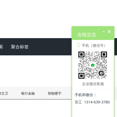
-
×
在线交流
手机（微信号）
索
聚合标签
企业微信客服
教文卫
银行金融
智能楼宇
机场铁路
公安司法
：
手机和微信
宗工 1314-639-3780