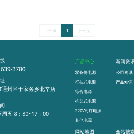
上一页
1
下一页
热线
产品中心
新闻资
4639-3780
双备份电源
公司资讯
地址
壁挂式电源
产品知识
市通州区于家务乡北辛店
综合电源
号
机架式电源
时间
220V时序电源
周五 8：30~17：00
其他电源
网站地图
全站搜