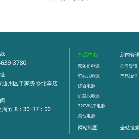
热线
产品中心
新闻资
4639-3780
双备份电源
公司资讯
地址
壁挂式电源
产品知识
市通州区于家务乡北辛店
综合电源
号
机架式电源
时间
220V时序电源
周五 8：30~17：00
其他电源
网站地图
全站搜