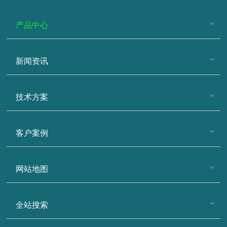
产品中心
新闻资讯
技术方案
客户案例
网站地图
全站搜索