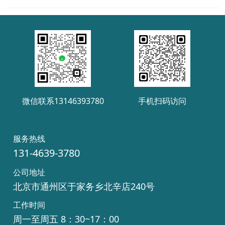
微信联系13146393780
手机扫码访问
服务热线
131-4639-3780
公司地址
北京市通州区于家务乡北辛店240号
工作时间
周一至周五 8：30~17：00