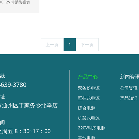
C12V 带消防强切
上一页
1
下一页
热线
产品中心
新闻资
4639-3780
双备份电源
公司资讯
地址
壁挂式电源
产品知识
市通州区于家务乡北辛店
综合电源
号
机架式电源
时间
220V时序电源
周五 8：30~17：00
其他电源