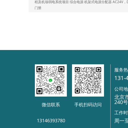
程及机场弱电系统项目 综合电源 机架式电源分配器 AC24V，D
门禁
服务
131-
公司
北京
240
微信联系
手机扫码访问
工作
周一至
13146393780