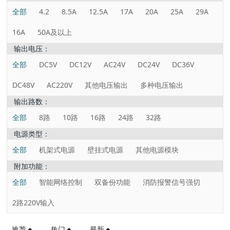
全部
4.2
8.5A
12.5A
17A
20A
25A
29A
16A
50A及以上
输出电压：
全部
DC5V
DC12V
AC24V
DC24V
DC36V
DC48V
AC220V
其他电压输出
多种电压输出
输出路数：
全部
8路
10路
16路
24路
32路
电源类型：
全部
机架式电源
壁挂式电源
其他电源模块
附加功能：
全部
智能网络控制
双备份功能
消防报警信号强切
2路220V输入
推荐
热门
最新