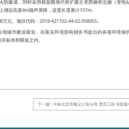
火防爆墙，同时采用框架围墙代替扩建主变西侧和北侧（变电
上增设高度4m隔声屏障，设置长度累计157m。
。项目代码：2018-421102-44-02-058055。
在地城市建设规划，在落实环境影响报告书提出的各项环境保
相关标准和限值之内。
下一篇
:
中标北京市顺义公安分局 雪亮工程 安防集