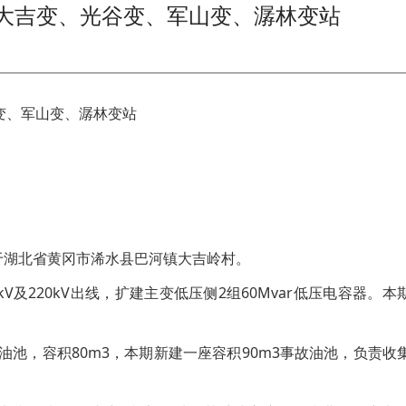
V大吉变、光谷变、军山变、潺林变站
谷变、军山变、潺林变站
位于湖北省黄冈市浠水县巴河镇大吉岭村。
kV及220kV出线，扩建主变低压侧2组60Mvar低压电容器。本
油池，容积80m3，本期新建一座容积90m3事故油池，负责收