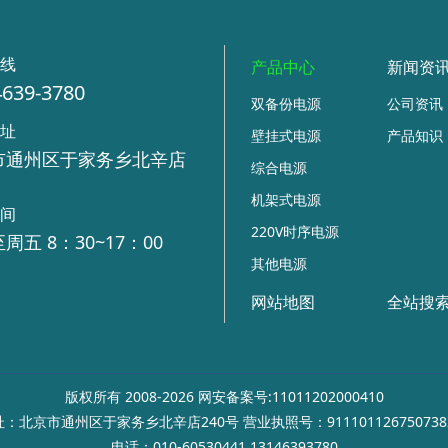
热线
产品中心
新闻资
4639-3780
双备份电源
公司资讯
地址
壁挂式电源
产品知识
市通州区于家务乡北辛店
综合电源
号
机架式电源
时间
220V时序电源
周五 8：30~17：00
其他电源
网站地图
全站搜
版权所有 2008-2026 网安备案号:11011202000410
：北京市通州区于家务乡北辛店240号 营业执照号：911101126750738
电话：010-60530441 13146393780