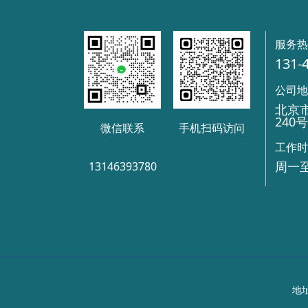
服务
131-
公司
北京
240
微信联系
手机扫码访问
工作
周一至
13146393780
地址