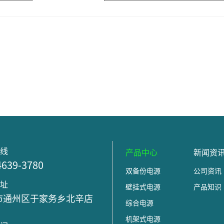
热线
产品中心
新闻资
4639-3780
双备份电源
公司资讯
地址
壁挂式电源
产品知识
市通州区于家务乡北辛店
综合电源
号
机架式电源