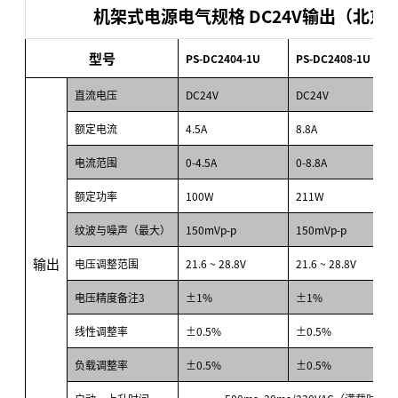
机架式电源电气规格 DC24V输出（北
型号
PS-DC2404-1U
PS-DC2408-1U
直流电压
DC24V
DC24V
额定电流
4.5A
8.8A
电流范围
0-4.5A
0-8.8A
额定功率
100W
211W
纹波与噪声（最大）
150mVp-p
150mVp-p
输出
电压调整范围
21.6 ~ 28.8V
21.6 ~ 28.8V
电压精度备注3
±1%
±1%
线性调整率
±0.5%
±0.5%
负载调整率
±0.5%
±0.5%