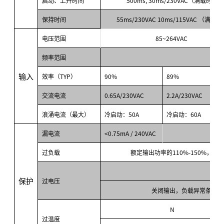
启动、上升时间
500ms, 30ms/230VAC（满载时）
保持时间
55ms/230VAC 10ms/115VAC （满载
电压范围
85~264VAC
频率范围
输入
效率（TYP）
90%
89%
交流电流
0.65A/230VAC
2.2A/230VAC
浪涌电流（最大）
冷启动：50A
冷启动：60A
漏电流
<0.75mA / 240VAC
<
过负载
额定输出功率的110%-150%，
保护
过电压
关闭输出，负载异常条件移
N
过温度