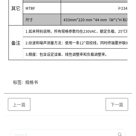
其它
MTBF
≥234.7Khr
尺寸
433mm*220 mm *44 mm（W*L*H 标准1
1.如未特别说明，所有规格参数均在230VAC，额定负载、25℃环
备注
2.纹波和噪声测量方法：使用一条12"双绞线，同时终端要并联0.1uf
3.精度：包含设定误差、线性调整率和负载调整率。
标签:
规格书
上一篇
下一篇