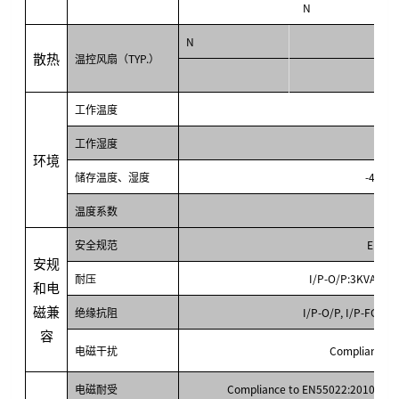
N
N
散热
温控风扇（TYP.）
工作温度
工作湿度
20
环境
储存温度、湿度
-40℃ ~
温度系数
0
安全规范
EN 60
安规
耐压
I/P-O/P:3KVAC I
和电
磁兼
绝缘抗阻
I/P-O/P, I/P-FG, 
容
电磁干扰
Compliance t
电磁耐受
Compliance to EN55022:2010, EN