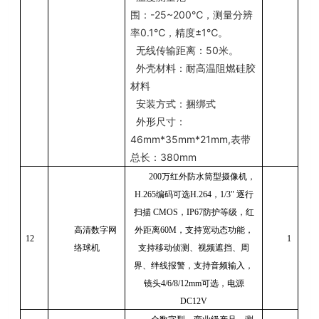
围：
-25~200
℃，测量分辨
率
0.1
℃，精度±
1
℃。
无线传输距离：
50
米。
外壳材料：耐高温阻燃硅胶
材料
安装方式：捆绑式
外形尺寸：
46mm*35mm*21mm,
表带
总长：
380mm
200
万红外防水筒型摄像机，
H.265
编码可选
H.264
，
1/3"
逐行
扫描
CMOS
，
IP67
防护等级，红
高清数字网
外距离
60M
，支持宽动态功能，
12
1
络球机
支持移动侦测、视频遮挡、周
界、绊线报警，支持音频输入，
镜头
4/6/8/12mm
可选，电源
DC12V