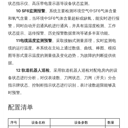
状态指示仪、高压带电显示器等设备状态监测。
10
SF6
SF6
监测报警
。
系统主要检测环境空气中
气体含量
SF6
和氧气含量，当环境中
气体含量超标或缺氧，能实时进行报
警，同时自动开启通风机进行通风，并具有温湿度检测、工作
状态提示、远传报警、历史报警数据查询等诸多丰富功能。
11
电缆温度监测预警
。
采取接触式测量原理，实时监测电
缆的运行温度。本系统在主站上通过数值、曲线、棒图、模拟
图等形式显示温度的测量值及变化趋势，为故障的判断提供依
据。
12
轨道机器人巡检
。采用轨道机器人巡检对配电房内的设
备状态进行分析，对仪表读数、刀闸状态、刀闸（开关）分合
指示牌状态、控制柜指示状态进行识别，表计读数超限能够及
时预警。
配置清单
序号
设备名称
设备参数
数量