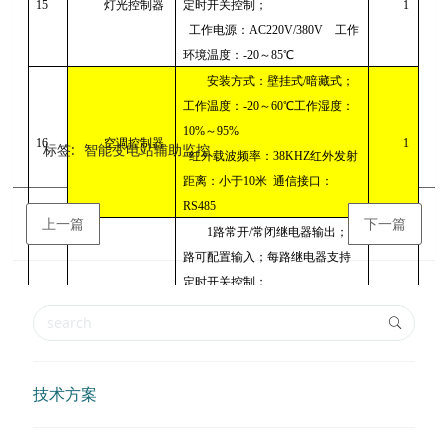
15
灯光控制器
定时开关控制；
1
工作电源：
AC220V/380V
工作
环境温度：
-20
～
85
℃
安装方式：壁挂式
/
暗藏式；
工作温度：
-20
～
60
℃工作湿度：
10%
～
95%
16
空调控制器
1
标签:
智能变电站辅助监控
红外载波频率：
38KHZ
红外发射
距离：小于
10
米
通信接口：
RS485
上一篇
下一篇
1
路常开
/
常闭继电器输出；
1
路可配置输入；每路继电器支持
定时开关控制；
17
风机控制器
工作电源：
AC220V/380V
工作环
1
境温度：
-20
～
85
℃
可控制交流
220V
或
380V
供电的
风机
技术方案
探头检测精度：
SF6
≤
2%FS
氧气 ≤
1%FS
；