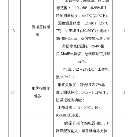
全数字型，商业级产品，测
量范围：﹣
10
～
60
°，
0-99%RH
；
精度测量精度：±
0.4
℃
(25
℃下
)
。
湿度测量精度：±
2%RH (25
℃
温湿度传感
13
下
)
；
<
±
5%RH (-10-60
℃
)
；规格：
1
器
86
×
86
×
30mm
；室内带显示屏，室
外防水壳
(
无屏
)
。
RS485
接
口
,ModBus
协议，总线驱动可挂载
32
个。
电 源：
12
～
24VDC
；工作电
流
<10mA
；
烟雾灵敏度：符合
UL217
号标
烟雾报警传
14
准；测试标准：
0.65
～
1.52%FT
；
1
感器
防误报检测功能；
工作环境：
-5
～
50
℃；
10
～
95%RH
无冷凝。
1
路常开
/
常闭继电器输出；
1
路可配置输入；每路继电器支持