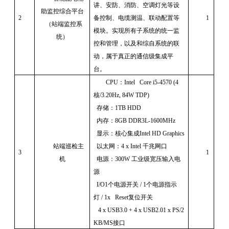
讲、安防、消防、空调灯光等设
助监控综合平台
2
备控制、电缆测温、联动配置等
1
（站端监控系
模块。实现所有子系统的统一监
统）
控和管理，以及和综自系统的联
动，属于真正的通信级集成平
台。
CPU
：
Intel Core i5-4570 (4
核
/3.20Hz, 84W TDP)
存储：
1TB HDD
内存：
8GB DDR3L-1600MHz
显示：核心集成
Intel HD Graphics
站端巡检主
以太网：
4 x Intel
千兆网口
3
1
机
电源：
300W
工业级宽压输入电
源
I/O1
个电源开关
/ 1
个电源指示
灯
/ 1x Reset
复位开关
4 x USB3.0 + 4 x USB2.01 x PS/2
KB/MS
接口