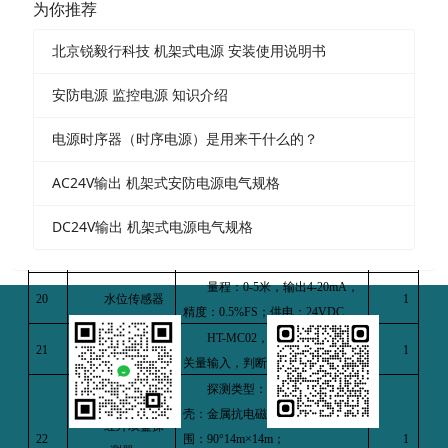
为你推荐
探头检测量程：
SF6 (0-1500ppm)
O2(0-25.0%)
；
SF6/O2
气体
北京锐毅行科技 机架式电源 安装使用说明书
18
氧气浓度报警点：
18.0%
；
SF6
1
变送器
浓度报警点：≥
1000ppm
；
安防电源 监控电源 知识介绍
工作电源：
9
～
24V DC
；
使用
环境：
-20
～
60
℃
,10
～
95%RH
；
电源时序器（时序电源）是用来干什么的？
AC24V输出 机架式安防电源电气规格
供电电压：
DC24V (9V
～
36V)
； 工作温度：
0
℃～
50
℃ ；
19
水浸传感器
1
DC24V输出 机架式电源电气规格
工作湿度：
20%RH
～
99%RH
；
误 报 率：＜
100ppm
；
量程：
0-5
米，输出
4-20mA
，
20
水位传感器
1
精度：
0.5%FS
；供电：
24VDC
门状态传感
HT-MC02
，不锈钢材质，开
21
1
器
关量输入，判断门开合状态。
探测类型：红外＋微波；外
壳：金属抗电磁干扰；探测范
红外双鉴探
22
围：
90
°
14m
×
14m
；
1