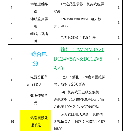
本地运维终
17
"液晶显示器、机架式组屏
4
1
端
安装
辅助监控屏
2260*800*600MM
电力标
5
1
柜
屏，
7035
组线排及插
6
电力标准端子排及配件
1
件
输出：AV24V8A×6
综合电
DC24V5A×3;DC12V5
7
1
源
A×3
电源分配单
8
位
10A
插孔、
270
度内置绝缘
8
2500W
元（
PDU
）
层，功率：
24
口机架式工业级交换机，
数据传输单
9
通讯速率：
10/100/1000Mbps
，输
1
元
入电压
:100v-240v AC/50/60Hz
嵌入式
LINUX
系统，
16
路网
站端视频处
10
络视频接入，
16
路
D1\8
路
720P\4
路
1
理单元
1080P