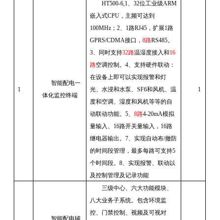
HT500-6,1
、
32
位工业级
ARM
嵌入式
CPU
，主频可达到
100MHz
；
2
、
1
路
RJ45
，扩展
1
路
GPRS/CDMA
接口，
8
路
RS485
。
3
、同时支持
32
路
温湿度接入和
16
路
空调控制。
4
、支持硬件联动：
在设备上即可以实现报警和灯
智能配电一
1
光、水浸和水泵、
SF6
和风机、温
1
体化监控终端
度和空调、湿度和风机等等的自
动联动功能。
5
、
8
路
4-20mA
模拟
量输入、
16
路开关量输入，
16
路
继电器输出。
7
、实现自动布
/
撤防
的时间段管理，最多每路可支持
5
个时间段。
8
、实现报警、联动以
及控制管理及记录功能
三级中心、六大功能模块、
八大业务子系统。包含环境监
控、门禁控制、视频及可视对
智能配电辅