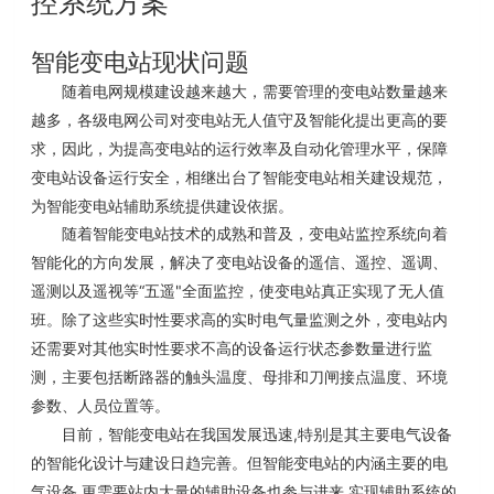
控系统方案
智能变电站现状问题
随着电网规模建设越来越大，需要管理的变电站数量越来
越多，各级电网公司对变电站无人值守及智能化提出更高的要
求，因此，为提高变电站的运行效率及自动化管理水平，保障
相继出台了智能变电站相关建设规范，
变电站设备运行安全，
为智能变电站辅助系统提供建设依据。
随着智能变电站技术的成熟和普及，变电站监控系统向着
智能化的方向发展，解决了变电站设备的遥信、遥控、遥调、
“
"
遥测以及遥视等
五遥
全面监控，使变电站真正实现了无人值
班。除了这些实时性要求高的实时电气量监测之外，变电站内
还需要对其他实时性要求不高的设备运行状态参数量进行监
测，主要包括断路器的触头温度、母排和刀闸接点温度、环境
参数、人员位置等。
,
目前，智能变电站在我国发展迅速
特别是其主要电气设备
主要的电
的智能化设计与建设日趋完善。但智能变电站的内涵
气设备
,
,
更需要站内大量的辅助设备也参与进来
实现辅助系统的