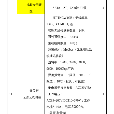
视频专用硬
SATA
、
2T
、
7200
转
2T/
块
4
盘
HT-TNCW-02B
：无线频率：
2.4G
、
433MHz
可选
管理无线传感器数量：
24
只
通过通讯接口：
RS485
主机组网数量：
128
只
通讯规约：
Modbus
《无线测温系
统通讯协议》
波特率：
1200
、
2400
、
4800
、
9600
、
19200bps
可选
温度报警值：上限值：
60
℃，下
限值：
-10
℃（默认，可设置）
继电器干接点参数：
AC220V/5A
开关柜
11
工作电压：
1
无源无线测温
AC85~265V/DC110~370V
；工作
电流
5000A。
电流
5~10A
，
温度测量范