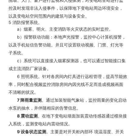
围墙、大门、窗户进行监视和入侵探测，对变电站全站进行监
控及时发现非法入侵事件，以保障地下变电站周边环境安全，
以及变电站空间范围内的建筑与设备安全。
5
消防报警系统。
a
）
烟雾、明火、主变消防等火灾状态的实时监控。
b
）
报警联动功能：本地声光报警，监控中心计算机报警，
以及手机短信告警功能。并且可设置联动视频、门禁、灯光等
子系统。
c
）
系统可以直接接入烟雾探测器，也可以通过智能接口集
成主流消防厂家设备。
6
照明系统。针对各房间内灯具进行远程管理，提高节能效
率，同时配合视频监控消除房间内因光线不足而造成视频画面
不清晰的状况。
7
降雨量监测
。通过加装智能气象站，监控雨量的变化启动
水泵的抽水，并伴随相应的告警信息。
8
震动监测
。在地下变电站墙面加装震动传感器通过模块接
入系统，监测变电站内震动情况。
9
设备状态监测
。主要是对开关柜内部环
境温湿度、开关