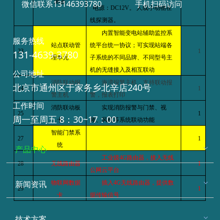
测器
微信联系13146393780
手机扫码访问
电源：
DC12V
。 人或小动物在
线探测器。
内置智能变电站辅助监控系
服务热线
站点联动管
统平台统一协议；可实现站端各
23
1
131-4639-3780
理单元
子系统的不同品牌、不同型号主
机的无缝接入及相互联动
公司地址
消防联动报
海湾报警主机，支持联动报
北京市通州区于家务乡北辛店240号
24
1
警主机
警，报表打印
工作时间
消防联动板
实现消防报警与门禁、视
25
1
周一至周五 8：30~17：00
卡
频、风机等系统联动功能
智能门禁系
27
1
统
产品中心
工业级
4G
路由器，接入无线
28
无线路由器
1
公网云平台
新闻资讯
物联网数据
插入
4G
无线路由器，提供数
29
1
卡
据传输信号
技术方案