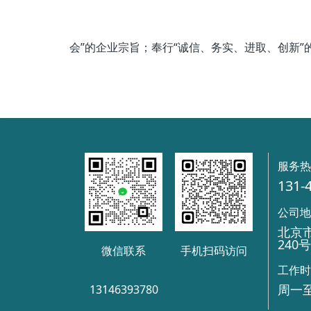
会”的企业宗旨；奉行“诚信、务实、进取、创新
服务
131-
公司
北京
240
微信联系
手机扫码访问
工作
周一至
13146393780