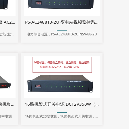
PS-AC2488T3-2U 变电站视频监控系统采购标准 电
PS-AC2488T2-2U 综合电源 输出 AC24V8A×8 DC12V5A×2 机架式电源
架式安防电
电力综合电源，PS-AC2488T3-2U,NSV-88-2U
式电源分配
机集中供电模块 PS-DC1220-1U
16路机架式开关电源 DC12V350W（PS-DC1229-16
集中电源
16路机架式监控电源，16路机架式开关电源，机
架安装式电源