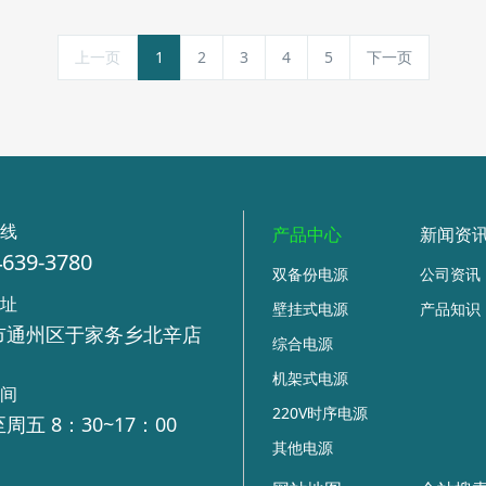
上一页
1
2
3
4
5
下一页
热线
产品中心
新闻资
4639-3780
双备份电源
公司资讯
地址
壁挂式电源
产品知识
市通州区于家务乡北辛店
综合电源
号
机架式电源
时间
220V时序电源
周五 8：30~17：00
其他电源